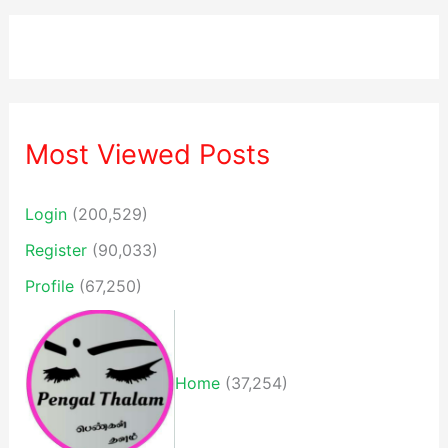
Most Viewed Posts
Login
(200,529)
Register
(90,033)
Profile
(67,250)
Home
(37,254)