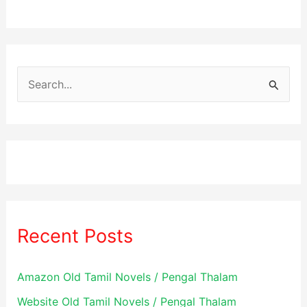
S
e
a
r
c
h
f
Recent Posts
o
r
Amazon Old Tamil Novels / Pengal Thalam
:
Website Old Tamil Novels / Pengal Thalam