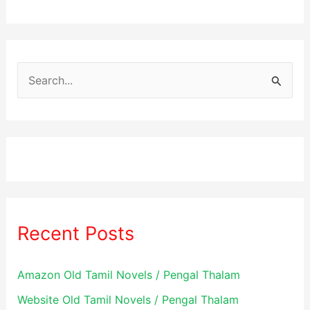
S
e
a
r
c
h
f
Recent Posts
o
r
Amazon Old Tamil Novels / Pengal Thalam
:
Website Old Tamil Novels / Pengal Thalam