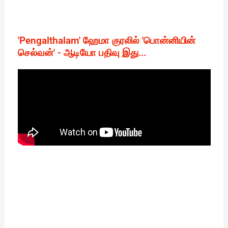
'Pengalthalam' ஹேமா குரலில் 'பொன்னியின்
செல்வன்' - ஆடியோ பதிவு இது...