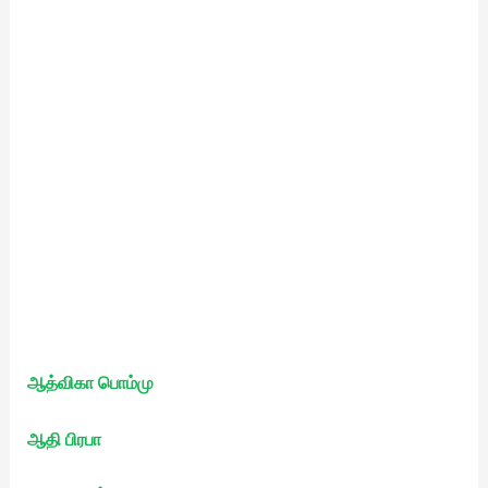
ஆத்விகா பொம்மு
ஆதி பிரபா