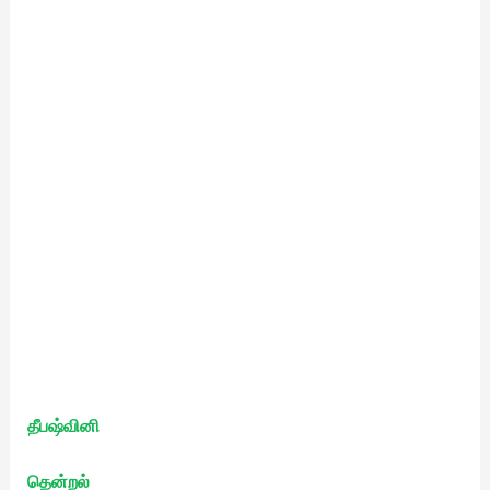
தீபஷ்வினி
தென்றல்