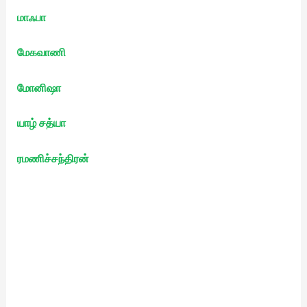
மாஃபா
மேகவாணி
மோனிஷா
யாழ் சத்யா
ரமணிச்சந்திரன்