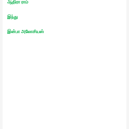
ஆதிரா ராம்
இந்து
இன்பா அலோசியஸ்