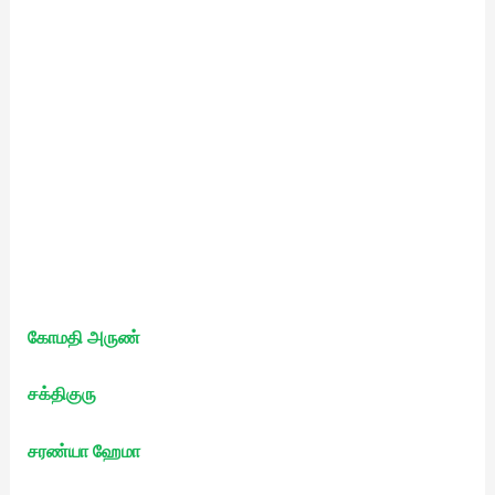
கோமதி அருண்
சக்திகுரு
சரண்யா ஹேமா