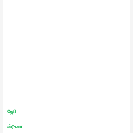
ஜேபி
ஸ்ரீகலா