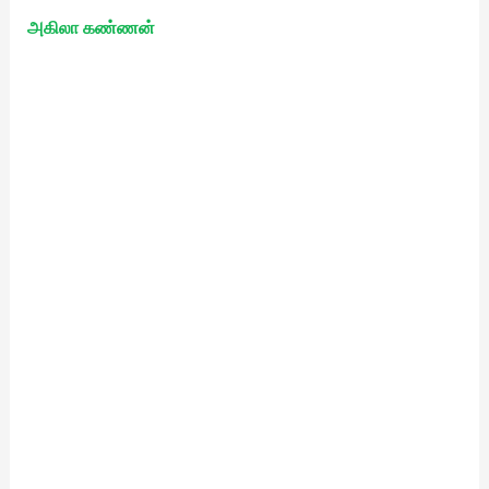
அகிலா கண்ணன்