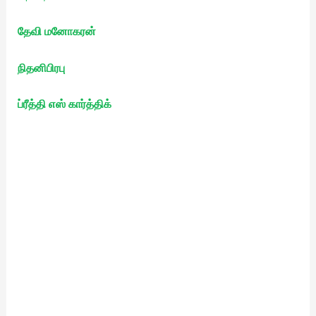
தேவி மனோகரன்
நிதனிபிரபு
ப்ரீத்தி எஸ் கார்த்திக்