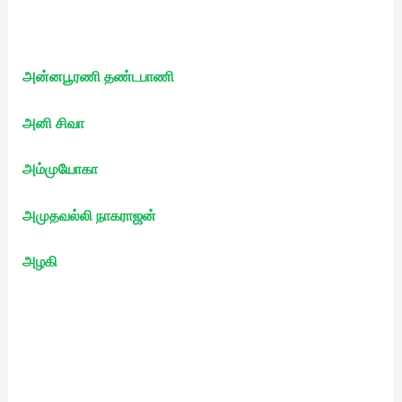
அன்னபூரணி தண்டபாணி
அனி சிவா
அம்முயோகா
அமுதவல்லி நாகராஜன்
அழகி