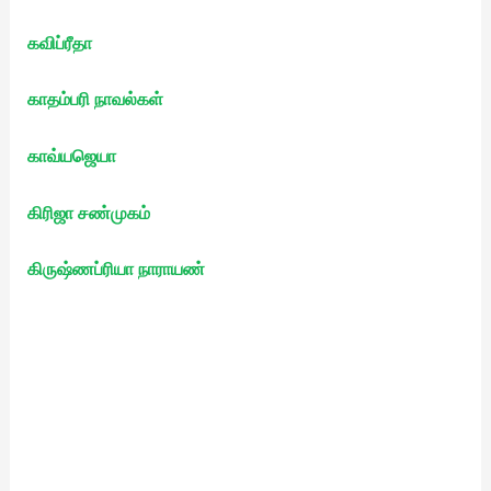
கவிப்ரீதா
காதம்பரி நாவல்கள்
காவ்யஜெயா
கிரிஜா சண்முகம்
கிருஷ்ணப்ரியா நாராயண்