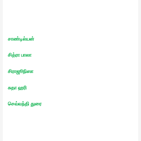
சாண்டில்யன்
சித்ரா பாலா
சிராஜூநிஸா
சுதா ஹரி
செவ்வந்தி துரை