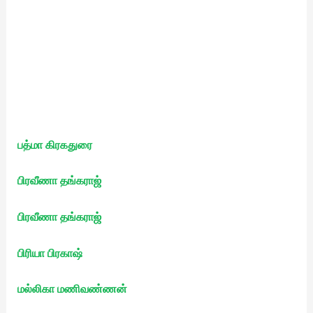
பத்மா கிரகதுரை
பிரவீணா தங்கராஜ்
பிரவீணா தங்கராஜ்
பிரியா பிரகாஷ்
மல்லிகா மணிவண்ணன்