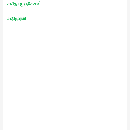
சவீதா முருகேசன்
சஷிமுரளி