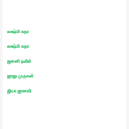
லக்ஷ்மி சுதா
லக்ஷ்மி சுதா
ஜனனி நவீன்
ஜானு முருகன்
ஜியா ஜானவி