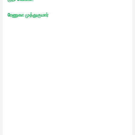
ரேணுகா முத்துகுமார்