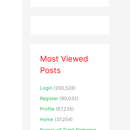
Most Viewed
Posts
Login
(200,528)
Register
(90,032)
Profile
(67,235)
Home
(37,254)
Names of Tamil Romance