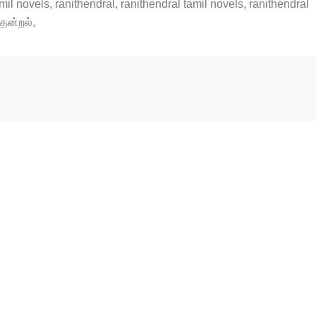
il novels, ranithendral, ranithendral tamil novels, ranithendral
ென்றல்,