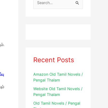
S
e
a
r
c
h
ம்.
f
o
Recent Posts
r
:
Amazon Old Tamil Novels /
பு
Pengal Thalam
ும்
Website Old Tamil Novels /
Pengal Thalam
Old Tamil Novels / Pengal