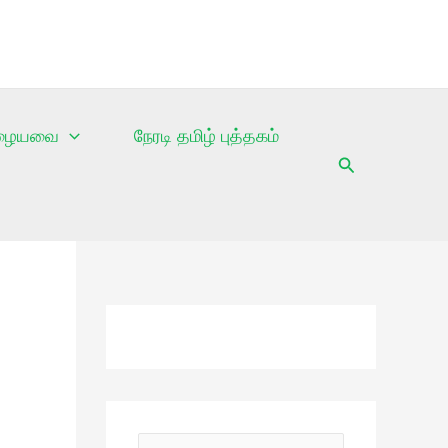
ழையவை
நேரடி தமிழ் புத்தகம்
Search