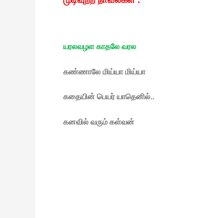
யரலவழள காதலே வரல
கண்ணாலே மிய்யா மிய்யா
கதையின் பெயர் யாதெனில்..
கனவில் வரும் கள்வன்