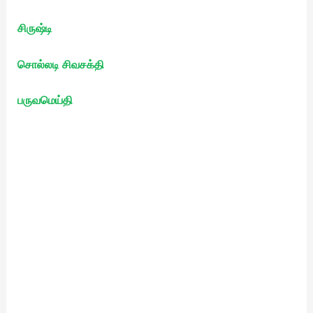
சிருஷ்டி
சொல்லடி சிவசக்தி
பருவமெய்தி