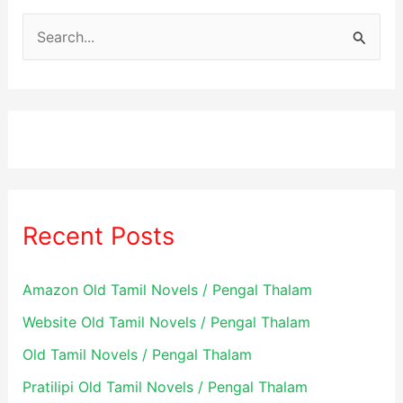
S
e
a
r
c
h
f
Recent Posts
o
r
Amazon Old Tamil Novels / Pengal Thalam
:
Website Old Tamil Novels / Pengal Thalam
Old Tamil Novels / Pengal Thalam
Pratilipi Old Tamil Novels / Pengal Thalam