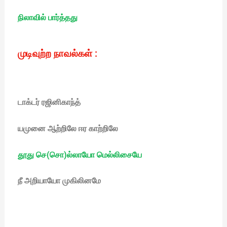
நிலாவில் பார்த்தது
முடிவுற்ற நாவல்கள் :
டாக்டர் ரஜினிகாந்த்
யமுனை ஆற்றிலே ஈர காற்றிலே
தூது செ(சொ)ல்லாயோ மெல்லிசையே
நீ அறியாயோ முகிலினமே