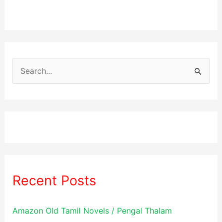
S
e
a
r
c
h
f
Recent Posts
o
r
Amazon Old Tamil Novels / Pengal Thalam
: