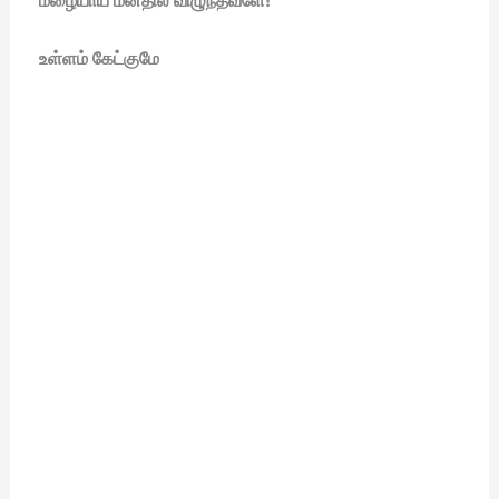
மழையாய் மனதில் விழுந்தவளே!
உள்ளம் கே
ட்
குமே