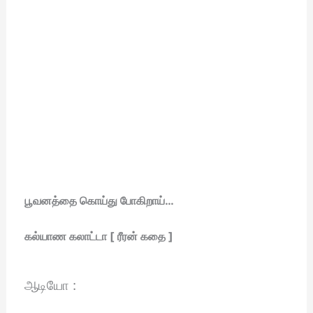
பூவனத்தை கொய்து போகிறாய்…
கல்யாண கலாட்டா [ ரீரன் கதை ]
ஆடியோ :