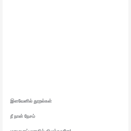
இளவேனில் தூறல்கள்
நீ நான் நேசம்